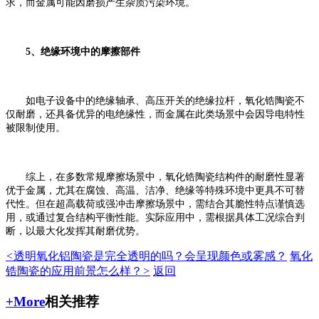
求，而金属可能因磨损产生杂质污染环境。
5、绝缘环境中的摩擦部件
如电子设备中的绝缘轴承、高压开关的绝缘拉杆，氧化锆陶瓷不
仅耐磨，还具备优异的电绝缘性，而金属在此类场景中会因导电特性
被限制使用。
综上，在多数常规摩擦场景中，氧化锆陶瓷结构件的耐磨性显著
优于金属，尤其在腐蚀、高温、洁净、绝缘等特殊环境中更具不可
替
代性。但在超高载荷或强冲击摩擦场景中，需结合其脆性特点谨慎选
用，或通过复合结构平衡性能。实际应用中，需根据具体工况综合判
断，以最大化发挥其耐磨优势。
<
透明氧化铝陶瓷是完全透明的吗？会呈现颜色或雾感？​
氧化
锆陶瓷的应用前景怎么样？
>
返回
+More
相关推荐