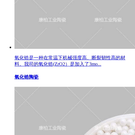
氧化锆是一种在常温下机械强度高、断裂韧性高的材
料。我司的氧化锆(ZrO2）是加入了3mo...
氧化锆陶瓷