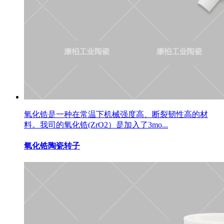
氧化锆是一种在常温下机械强度高、断裂韧性高的材
料。我司的氧化锆(ZrO2）是加入了3mo...
氧化锆陶瓷转子