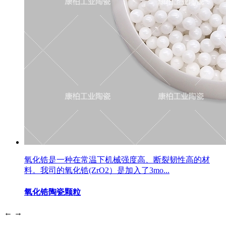
氧化锆是一种在常温下机械强度高、断裂韧性高的材
料。我司的氧化锆(ZrO2）是加入了3mo...
氧化锆陶瓷颗粒
←
→