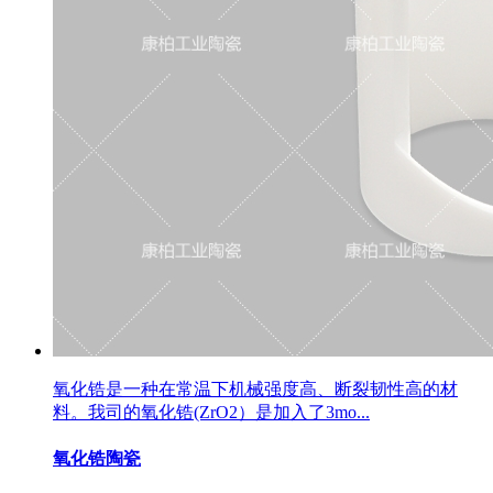
氧化锆是一种在常温下机械强度高、断裂韧性高的材
料。我司的氧化锆(ZrO2）是加入了3mo...
氧化锆陶瓷