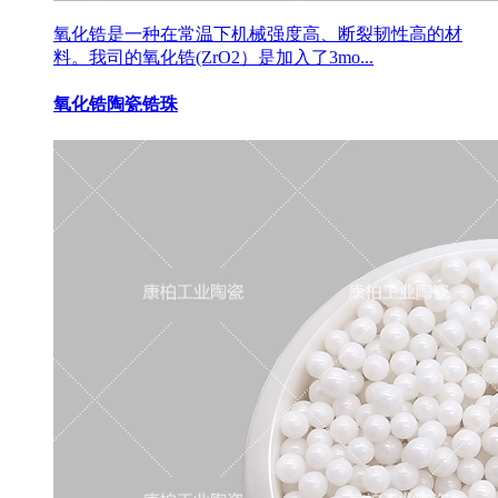
氧化锆是一种在常温下机械强度高、断裂韧性高的材
料。我司的氧化锆(ZrO2）是加入了3mo...
氧化锆陶瓷锆珠