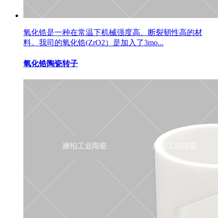
氧化锆是一种在常温下机械强度高、断裂韧性高的材
料。我司的氧化锆(ZrO2）是加入了3mo...
氧化锆陶瓷转子