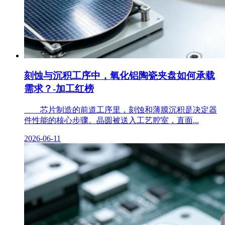
刻蚀与沉积工序中，氧化铝陶瓷夹盘如何承载
需求？-加工红榜
芯片制造的前道工序里，刻蚀和薄膜沉积是决定器
件性能的核心步骤。晶圆被送入工艺腔室，直面...
2026-06-11