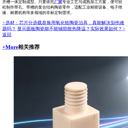
开槽一体定制成型。只要依托
厂家
专业工艺与成熟加工方案，便可轻
松制作带孔、带槽的复合结构陶瓷零件，适配工业精密设备、电子绝
缘、耐磨机构等多领域的非标定制需求。
<
选材：芯片分选载盘换用氧化锆陶瓷治具，真能解决划伤难
题吗？
显示面板陶瓷能不能辅助散热降温？实际效果如何？
>
返回
+More
相关推荐