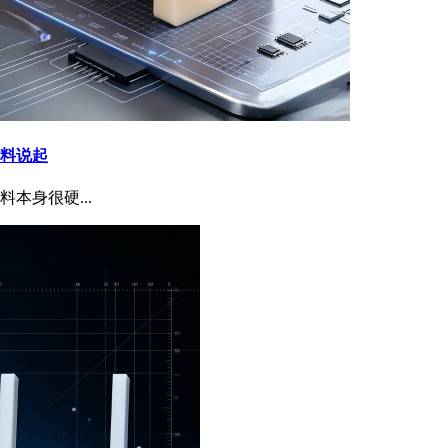
料说起
身很硬...