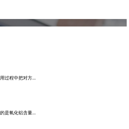
程中把对方...
氧化铝含量...